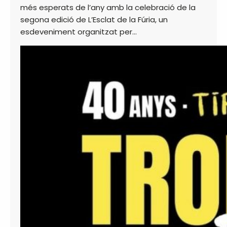
més esperats de l’any amb la celebració de la
segona edició de L’Esclat de la Fúria, un
esdeveniment organitzat per…