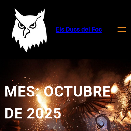
Vés
al
contingut
Els Ducs del Foc
MES:
OCTUBRE
DE 2025