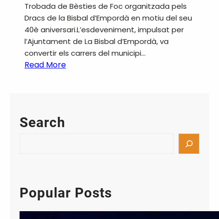
Trobada de Bèsties de Foc organitzada pels
Dracs de la Bisbal d’Empordà en motiu del seu
40è aniversari.L’esdeveniment, impulsat per
l’Ajuntament de La Bisbal d’Empordà, va
convertir els carrers del municipi…
:
Read More
4
0
a
n
Search
y
s
S
d
e
e
a
l
r
s
c
Popular Posts
D
h
r
a