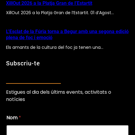
XillOut 2026 a la Platja Gran de l’Estartit
XillOut 2026 a la Platja Gran de l’Estartit. 01 d’Agost…
L’Esclat de la Fúria torna a Begur amb una segona edició
plena de foc i emoció
Els amants de la cultura del foc ja tenen una…
Subscriu-te
Estigues al dia dels últims events, activitats o
notícies
N
E
Nom
*
o
m
m
a
E
i